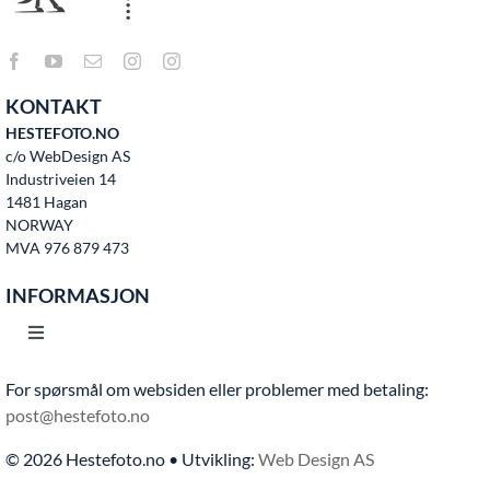
KONTAKT
HESTEFOTO.NO
c/o WebDesign AS
Industriveien 14
1481 Hagan
NORWAY
MVA 976 879 473
INFORMASJON
Toggle
Navigation
For spørsmål om websiden eller problemer med betaling:
Hjem
post@hestefoto.no
© 2026 Hestefoto.no • Utvikling:
Web Design AS
Bruksvilkår