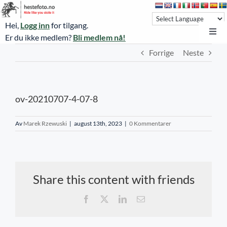
Skip
to
Hei,
Logg inn
for tilgang.
content
Toggl
Er du ikke medlem?
Bli medlem nå!
Navi
Forrige
Neste
Hestefoto.no
Øvrevoll løpsdager
ov-20210707-4-07-8
Øvrevoll treningsdager
NoARK
Av
Marek Rzewuski
|
august 13th, 2023
|
0 Kommentarer
Sverige
Søk
Share this content with friends
Agria Oslo Horse Show 2023
Facebook
X
LinkedIn
E-
post
Bli medlem