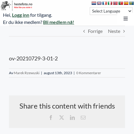
Skip
to
Hei,
Logg inn
for tilgang.
content
Toggl
Er du ikke medlem?
Bli medlem nå!
Navi
Forrige
Neste
Hestefoto.no
Øvrevoll løpsdager
ov-20210729-3-01-2
Øvrevoll treningsdager
NoARK
Av
Marek Rzewuski
|
august 13th, 2023
|
0 Kommentarer
Sverige
Søk
Share this content with friends
Agria Oslo Horse Show 2023
Facebook
X
LinkedIn
E-
post
Bli medlem