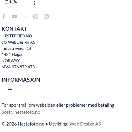
KONTAKT
HESTEFOTO.NO
c/o WebDesign AS
Industriveien 14
1481 Hagan
NORWAY
MVA 976 879 473
INFORMASJON
Toggle
Navigation
For spørsmål om websiden eller problemer med betaling:
Hjem
post@hestefoto.no
© 2026 Hestefoto.no • Utvikling:
Web Design AS
Bruksvilkår