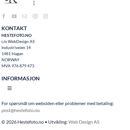
KONTAKT
HESTEFOTO.NO
c/o WebDesign AS
Industriveien 14
1481 Hagan
NORWAY
MVA 976 879 473
INFORMASJON
Toggle
Navigation
For spørsmål om websiden eller problemer med betaling:
Hjem
post@hestefoto.no
© 2026 Hestefoto.no • Utvikling:
Web Design AS
Bruksvilkår