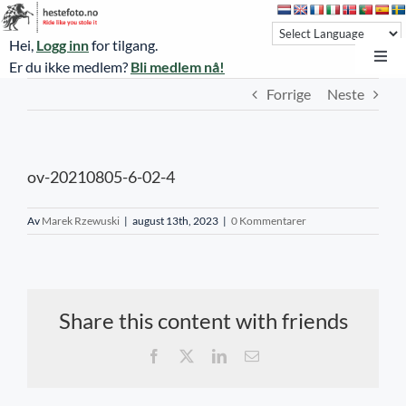
Skip
to
Hei,
Logg inn
for tilgang.
content
Toggl
Er du ikke medlem?
Bli medlem nå!
Navi
Forrige
Neste
Hestefoto.no
Øvrevoll løpsdager
ov-20210805-6-02-4
Øvrevoll treningsdager
NoARK
Av
Marek Rzewuski
|
august 13th, 2023
|
0 Kommentarer
Sverige
Søk
Share this content with friends
Agria Oslo Horse Show 2023
Facebook
X
LinkedIn
E-
post
Bli medlem