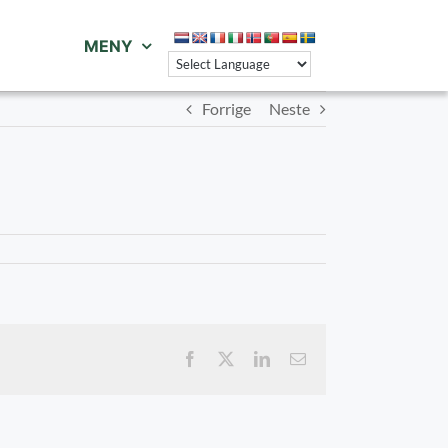
MENY
Forrige
Neste
Facebook
X
LinkedIn
E-
post