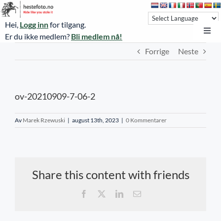
Skip
to
Hei,
Logg inn
for tilgang.
content
Toggl
Er du ikke medlem?
Bli medlem nå!
Navi
Forrige
Neste
Hestefoto.no
Øvrevoll løpsdager
ov-20210909-7-06-2
Øvrevoll treningsdager
NoARK
Av
Marek Rzewuski
|
august 13th, 2023
|
0 Kommentarer
Sverige
Søk
Share this content with friends
Agria Oslo Horse Show 2023
Facebook
X
LinkedIn
E-
post
Bli medlem