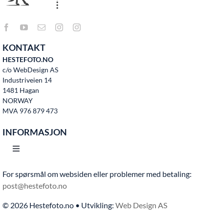
KONTAKT
HESTEFOTO.NO
c/o WebDesign AS
Industriveien 14
1481 Hagan
NORWAY
MVA 976 879 473
INFORMASJON
Toggle
Navigation
For spørsmål om websiden eller problemer med betaling:
Hjem
post@hestefoto.no
© 2026 Hestefoto.no • Utvikling:
Web Design AS
Bruksvilkår