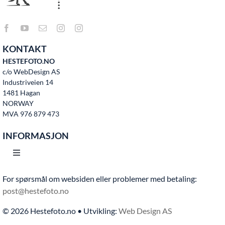
KONTAKT
HESTEFOTO.NO
c/o WebDesign AS
Industriveien 14
1481 Hagan
NORWAY
MVA 976 879 473
INFORMASJON
Toggle
Navigation
For spørsmål om websiden eller problemer med betaling:
Hjem
post@hestefoto.no
© 2026 Hestefoto.no • Utvikling:
Web Design AS
Bruksvilkår