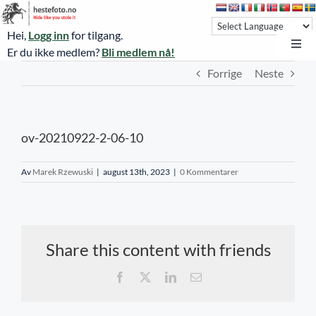
Skip
to
Hei,
Logg inn
for tilgang.
content
Toggl
Er du ikke medlem?
Bli medlem nå!
Navi
Forrige
Neste
Hestefoto.no
Øvrevoll løpsdager
ov-20210922-2-06-10
Øvrevoll treningsdager
NoARK
Av
Marek Rzewuski
|
august 13th, 2023
|
0 Kommentarer
Sverige
Søk
Share this content with friends
Agria Oslo Horse Show 2023
Facebook
X
LinkedIn
E-
post
Bli medlem