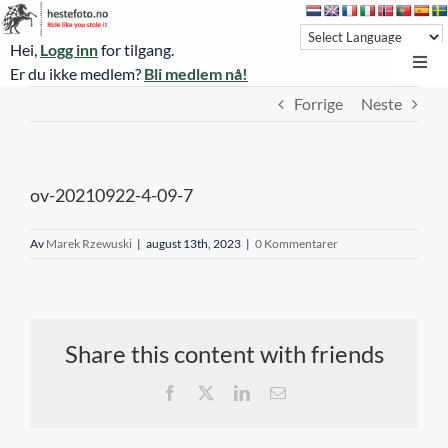
Skip
to
Hei,
Logg inn
for tilgang.
content
Toggl
Er du ikke medlem?
Bli medlem nå!
Navi
Forrige
Neste
Hestefoto.no
Øvrevoll løpsdager
ov-20210922-4-09-7
Øvrevoll treningsdager
NoARK
Av
Marek Rzewuski
|
august 13th, 2023
|
0 Kommentarer
Sverige
Søk
Share this content with friends
Agria Oslo Horse Show 2023
Facebook
X
LinkedIn
E-
post
Bli medlem