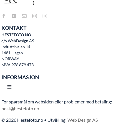
KONTAKT
HESTEFOTO.NO
c/o WebDesign AS
Industriveien 14
1481 Hagan
NORWAY
MVA 976 879 473
INFORMASJON
Toggle
Navigation
For spørsmål om websiden eller problemer med betaling:
Hjem
post@hestefoto.no
© 2026 Hestefoto.no • Utvikling:
Web Design AS
Bruksvilkår