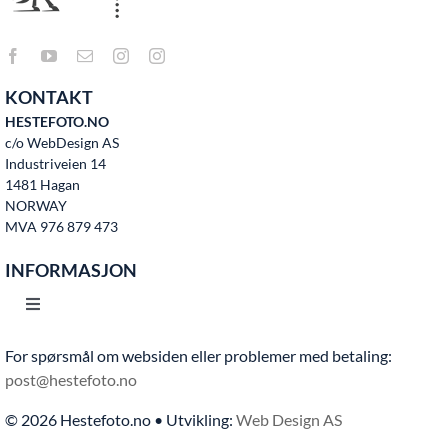
KONTAKT
HESTEFOTO.NO
c/o WebDesign AS
Industriveien 14
1481 Hagan
NORWAY
MVA 976 879 473
INFORMASJON
Toggle
Navigation
For spørsmål om websiden eller problemer med betaling:
Hjem
post@hestefoto.no
© 2026 Hestefoto.no • Utvikling:
Web Design AS
Bruksvilkår