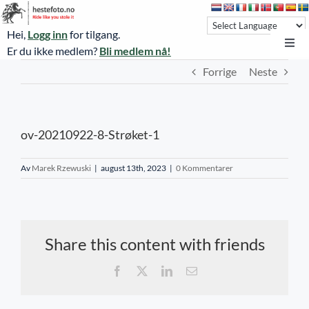
Skip
to
Hei,
Logg inn
for tilgang.
content
Toggl
Er du ikke medlem?
Bli medlem nå!
Navi
Forrige
Neste
Hestefoto.no
Øvrevoll løpsdager
ov-20210922-8-Strøket-1
Øvrevoll treningsdager
NoARK
Av
Marek Rzewuski
|
august 13th, 2023
|
0 Kommentarer
Sverige
Søk
Share this content with friends
Agria Oslo Horse Show 2023
Facebook
X
LinkedIn
E-
post
Bli medlem