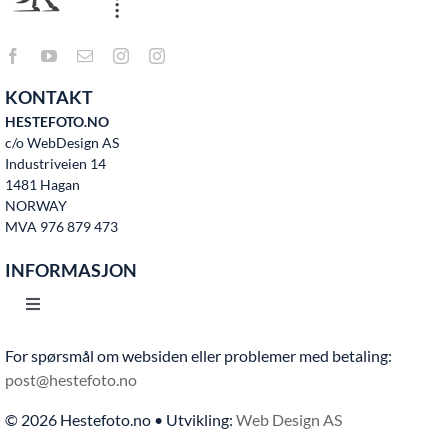
KONTAKT
HESTEFOTO.NO
c/o WebDesign AS
Industriveien 14
1481 Hagan
NORWAY
MVA 976 879 473
INFORMASJON
Toggle
Navigation
For spørsmål om websiden eller problemer med betaling:
Hjem
post@hestefoto.no
© 2026 Hestefoto.no • Utvikling:
Web Design AS
Bruksvilkår