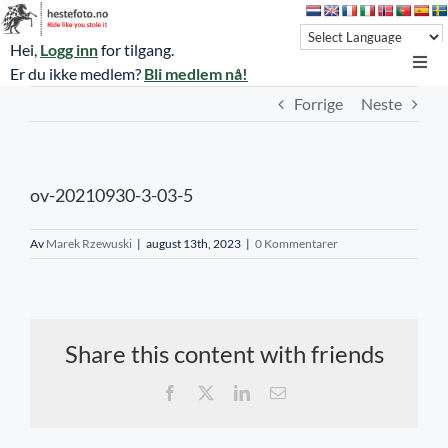
Skip
to
Hei,
Logg inn
for tilgang.
content
Toggl
Er du ikke medlem?
Bli medlem nå!
Navi
Forrige
Neste
Hestefoto.no
Øvrevoll løpsdager
ov-20210930-3-03-5
Øvrevoll treningsdager
NoARK
Av
Marek Rzewuski
|
august 13th, 2023
|
0 Kommentarer
Sverige
Søk
Share this content with friends
Agria Oslo Horse Show 2023
Facebook
X
LinkedIn
E-
post
Bli medlem