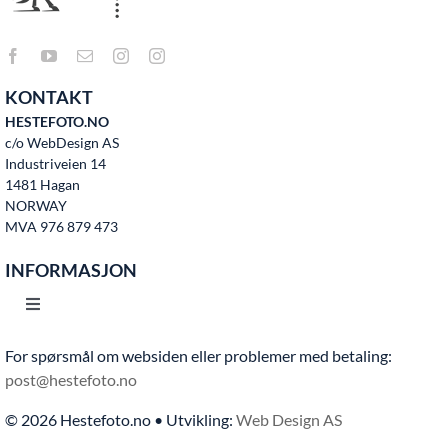
KONTAKT
HESTEFOTO.NO
c/o WebDesign AS
Industriveien 14
1481 Hagan
NORWAY
MVA 976 879 473
INFORMASJON
Toggle
Navigation
For spørsmål om websiden eller problemer med betaling:
Hjem
post@hestefoto.no
© 2026 Hestefoto.no • Utvikling:
Web Design AS
Bruksvilkår