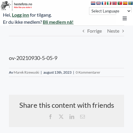
Skip
to
Hei,
Logg inn
for tilgang.
content
Toggl
Er du ikke medlem?
Bli medlem nå!
Navi
Forrige
Neste
Hestefoto.no
Øvrevoll løpsdager
ov-20210930-5-05-9
Øvrevoll treningsdager
NoARK
Av
Marek Rzewuski
|
august 13th, 2023
|
0 Kommentarer
Sverige
Søk
Share this content with friends
Agria Oslo Horse Show 2023
Facebook
X
LinkedIn
E-
post
Bli medlem