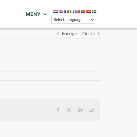
MENY
Forrige
Neste
Facebook
X
LinkedIn
E-
post