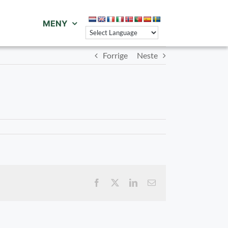
MENY
Forrige
Neste
Facebook
X
LinkedIn
E-
post