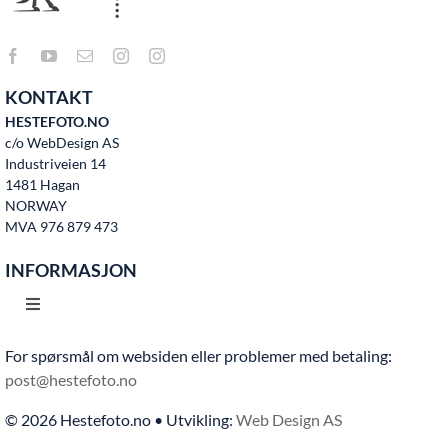
KONTAKT
HESTEFOTO.NO
c/o WebDesign AS
Industriveien 14
1481 Hagan
NORWAY
MVA 976 879 473
INFORMASJON
Toggle
Navigation
For spørsmål om websiden eller problemer med betaling:
Hjem
post@hestefoto.no
© 2026 Hestefoto.no • Utvikling:
Web Design AS
Bruksvilkår