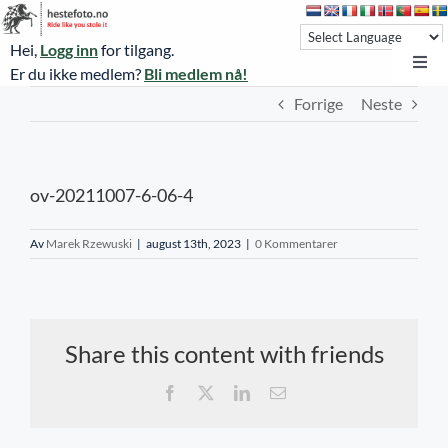
Skip
to
Hei,
Logg inn
for tilgang.
content
Toggl
Er du ikke medlem?
Bli medlem nå!
Navi
Forrige
Neste
Hestefoto.no
Øvrevoll løpsdager
ov-20211007-6-06-4
Øvrevoll treningsdager
NoARK
Av
Marek Rzewuski
|
august 13th, 2023
|
0 Kommentarer
Sverige
Søk
Share this content with friends
Agria Oslo Horse Show 2023
Facebook
X
LinkedIn
E-
post
Bli medlem