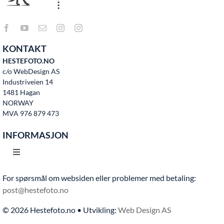
KONTAKT
HESTEFOTO.NO
c/o WebDesign AS
Industriveien 14
1481 Hagan
NORWAY
MVA 976 879 473
INFORMASJON
Toggle
Navigation
For spørsmål om websiden eller problemer med betaling:
Hjem
post@hestefoto.no
© 2026 Hestefoto.no • Utvikling:
Web Design AS
Bruksvilkår