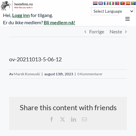
Skip
to
Hei,
Logg inn
for tilgang.
content
Toggl
Er du ikke medlem?
Bli medlem nå!
Navi
Forrige
Neste
Hestefoto.no
Øvrevoll løpsdager
ov-20211013-5-06-12
Øvrevoll treningsdager
NoARK
Av
Marek Rzewuski
|
august 13th, 2023
|
0 Kommentarer
Sverige
Søk
Share this content with friends
Agria Oslo Horse Show 2023
Facebook
X
LinkedIn
E-
post
Bli medlem