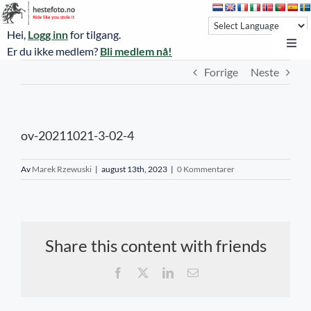
Skip
to
Hei,
Logg inn
for tilgang.
content
Toggl
Er du ikke medlem?
Bli medlem nå!
Navi
Forrige
Neste
Hestefoto.no
Øvrevoll løpsdager
ov-20211021-3-02-4
Øvrevoll treningsdager
NoARK
Av
Marek Rzewuski
|
august 13th, 2023
|
0 Kommentarer
Sverige
Søk
Share this content with friends
Agria Oslo Horse Show 2023
Facebook
X
LinkedIn
E-
post
Bli medlem