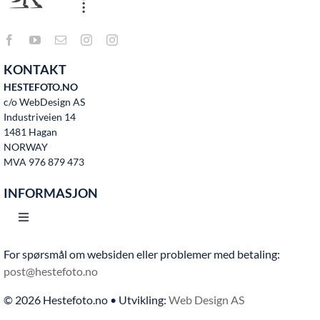
KONTAKT
HESTEFOTO.NO
c/o WebDesign AS
Industriveien 14
1481 Hagan
NORWAY
MVA 976 879 473
INFORMASJON
Toggle
Navigation
For spørsmål om websiden eller problemer med betaling:
Hjem
post@hestefoto.no
© 2026 Hestefoto.no • Utvikling:
Web Design AS
Bruksvilkår