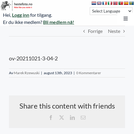
Skip
to
Hei,
Logg inn
for tilgang.
content
Toggl
Er du ikke medlem?
Bli medlem nå!
Navi
Forrige
Neste
Hestefoto.no
Øvrevoll løpsdager
ov-20211021-3-04-2
Øvrevoll treningsdager
NoARK
Av
Marek Rzewuski
|
august 13th, 2023
|
0 Kommentarer
Sverige
Søk
Share this content with friends
Agria Oslo Horse Show 2023
Facebook
X
LinkedIn
E-
post
Bli medlem