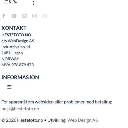
KONTAKT
HESTEFOTO.NO
c/o WebDesign AS
Industriveien 14
1481 Hagan
NORWAY
MVA 976 879 473
INFORMASJON
Toggle
Navigation
For spørsmål om websiden eller problemer med betaling:
Hjem
post@hestefoto.no
© 2026 Hestefoto.no • Utvikling:
Web Design AS
Bruksvilkår