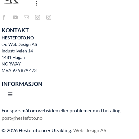
KONTAKT
HESTEFOTO.NO
c/o WebDesign AS
Industriveien 14
1481 Hagan
NORWAY
MVA 976 879 473
INFORMASJON
Toggle
Navigation
For spørsmål om websiden eller problemer med betaling:
Hjem
post@hestefoto.no
© 2026 Hestefoto.no • Utvikling:
Web Design AS
Bruksvilkår