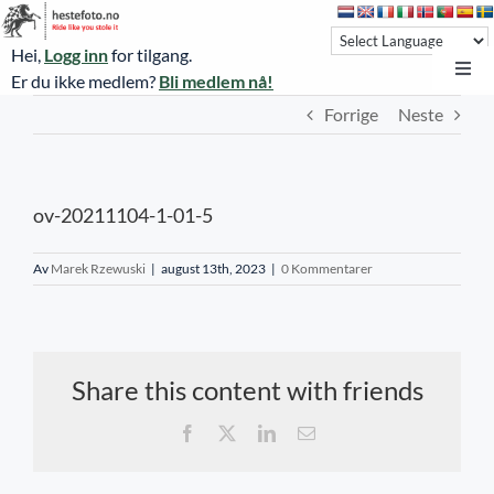
Skip
to
Hei,
Logg inn
for tilgang.
content
Toggl
Er du ikke medlem?
Bli medlem nå!
Navi
Forrige
Neste
Hestefoto.no
Øvrevoll løpsdager
ov-20211104-1-01-5
Øvrevoll treningsdager
NoARK
Av
Marek Rzewuski
|
august 13th, 2023
|
0 Kommentarer
Sverige
Søk
Share this content with friends
Agria Oslo Horse Show 2023
Facebook
X
LinkedIn
E-
post
Bli medlem