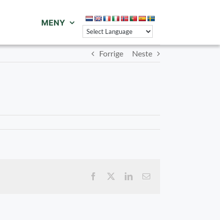
MENY
Forrige
Neste
Facebook
X
LinkedIn
E-
post