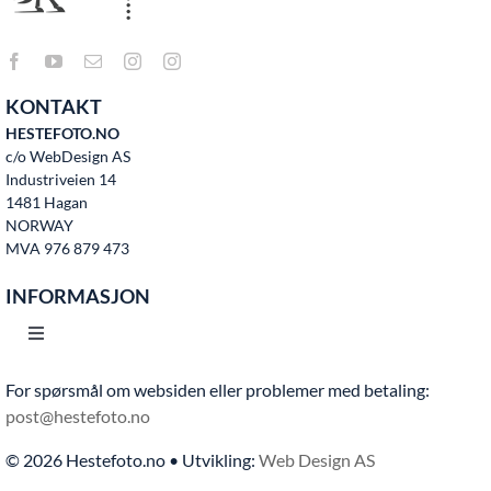
KONTAKT
HESTEFOTO.NO
c/o WebDesign AS
Industriveien 14
1481 Hagan
NORWAY
MVA 976 879 473
INFORMASJON
Toggle
Navigation
For spørsmål om websiden eller problemer med betaling:
Hjem
post@hestefoto.no
© 2026 Hestefoto.no • Utvikling:
Web Design AS
Bruksvilkår