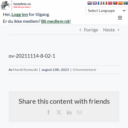
Skip
to
Hei,
Logg inn
for tilgang.
content
Toggl
Er du ikke medlem?
Bli medlem nå!
Navi
Forrige
Neste
Hestefoto.no
Øvrevoll løpsdager
ov-20211114-8-02-1
Øvrevoll treningsdager
NoARK
Av
Marek Rzewuski
|
august 13th, 2023
|
0 Kommentarer
Sverige
Søk
Share this content with friends
Agria Oslo Horse Show 2023
Facebook
X
LinkedIn
E-
post
Bli medlem