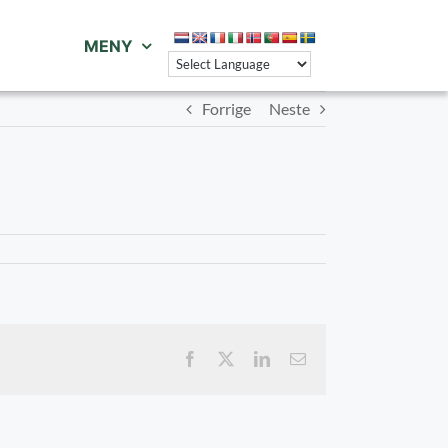
MENY
Forrige
Neste
Facebook
X
LinkedIn
E-
post