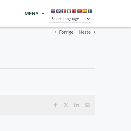
MENY
Forrige
Neste
Facebook
X
LinkedIn
E-
post